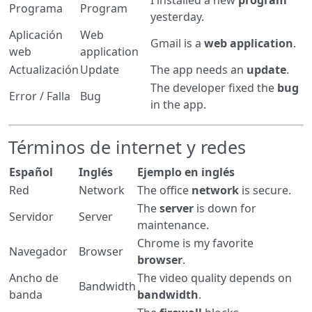
I installed a new
program
Programa
Program
yesterday.
Aplicación
Web
Gmail is a
web application
.
web
application
Actualización
Update
The app needs an
update
.
The developer fixed the
bug
Error / Falla
Bug
in the app.
Términos de internet y redes
Español
Inglés
Ejemplo en inglés
Red
Network
The office
network
is secure.
The
server
is down for
Servidor
Server
maintenance.
Chrome is my favorite
Navegador
Browser
browser
.
Ancho de
The video quality depends on
Bandwidth
banda
bandwidth
.