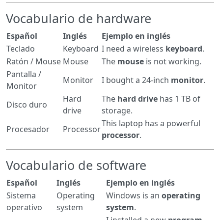
Vocabulario de hardware
Español
Inglés
Ejemplo en inglés
Teclado
Keyboard
I need a wireless
keyboard
.
Ratón / Mouse
Mouse
The
mouse
is not working.
Pantalla /
Monitor
I bought a 24-inch
monitor
.
Monitor
Hard
The
hard drive
has 1 TB of
Disco duro
drive
storage.
This laptop has a powerful
Procesador
Processor
processor
.
Vocabulario de software
Español
Inglés
Ejemplo en inglés
Sistema
Operating
Windows is an
operating
operativo
system
system
.