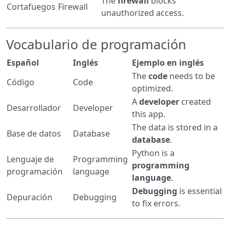
The
firewall
blocks
Cortafuegos
Firewall
unauthorized access.
Vocabulario de programación
Español
Inglés
Ejemplo en inglés
The
code
needs to be
Código
Code
optimized.
A
developer
created
Desarrollador
Developer
this app.
The data is stored in a
Base de datos
Database
database
.
Python is a
Lenguaje de
Programming
programming
programación
language
language
.
Debugging
is essential
Depuración
Debugging
to fix errors.